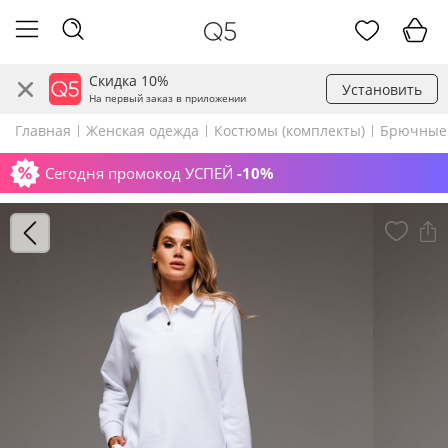
Скидка 10%
Установить
На первый заказ в приложении
Главная
Женская одежда
Костюмы (комплекты)
Брючные
Сегодня промокод УСПЕЙ
-10%