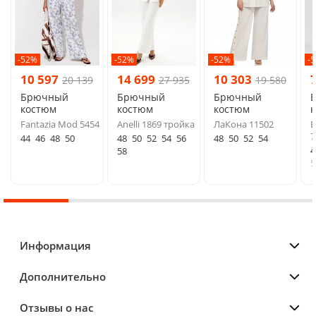
-52%
-52%
-52%
-
10 597
14 699
10 303
20 139
27 935
19 580
Брючный
Брючный
Брючный
костюм
костюм
костюм
Fantazia Mod 5454
Anelli 1869 тройка
ЛаКона 11502
Б
7
44
46
48
50
48
50
52
54
56
48
50
52
54
4
58
5
Информация
Дополнительно
Отзывы о нас