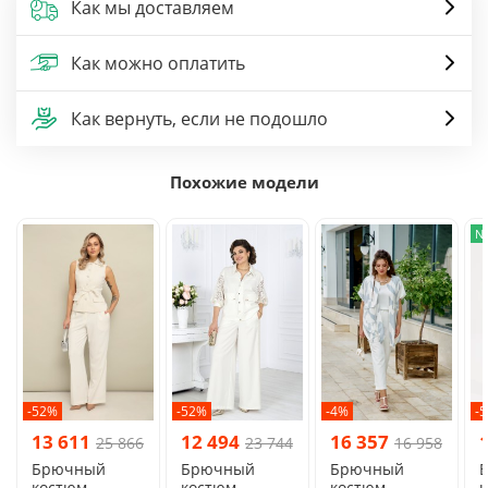
Как мы доставляем
Как можно оплатить
Как вернуть, если не подошло
Похожие модели
N
-52%
-52%
-4%
-
13 611
12 494
16 357
25 866
23 744
16 958
Брючный
Брючный
Брючный
костюм
костюм
костюм