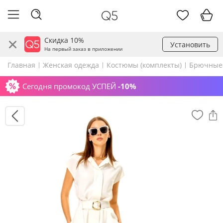
Скидка 10%
Установить
На первый заказ в приложении
Главная
Женская одежда
Костюмы (комплекты)
Брючные
Сегодня промокод УСПЕЙ
-10%