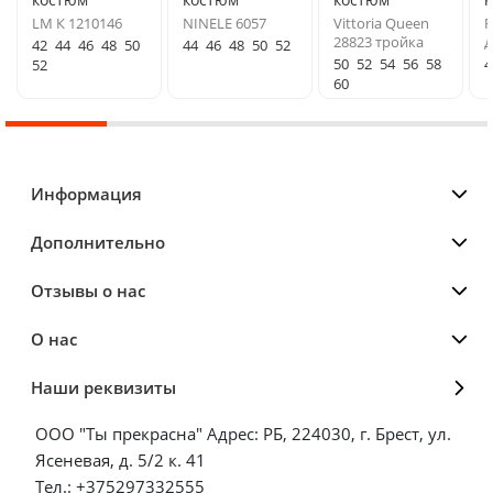
LM К 1210146
NINELE 6057
Vittoria Queen
F
28823 тройка
д
42
44
46
48
50
44
46
48
50
52
50
52
54
56
58
4
52
60
Информация
Дополнительно
Отзывы о нас
О нас
Наши реквизиты
ООО "Ты прекрасна" Адрес: РБ, 224030, г. Брест, ул.
Ясеневая, д. 5/2 к. 41
Тел.: +375297332555