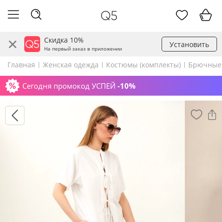
Скидка 10%
Установить
На первый заказ в приложении
Главная
Женская одежда
Костюмы (комплекты)
Брючные
Сегодня промокод УСПЕЙ
-10%