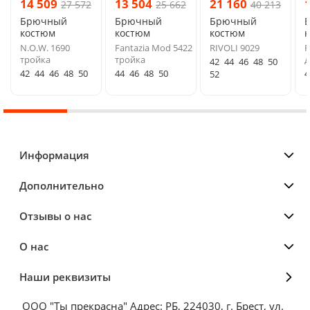
14 509
13 504
21 160
27 572
25 662
40 213
Брючный
Брючный
Брючный
костюм
костюм
костюм
N.O.W. 1690
Fantazia Mod 5422
RIVOLI 9029
F
тройка
тройка
д
42
44
46
48
50
42
44
46
48
50
44
46
48
50
4
52
Информация
Дополнительно
Отзывы о нас
О нас
Наши реквизиты
ООО "Ты прекрасна" Адрес: РБ, 224030, г. Брест, ул.