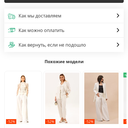
Как мы доставляем
Как можно оплатить
Как вернуть, если не подошло
Похожие модели
N
-52%
-52%
-52%
-