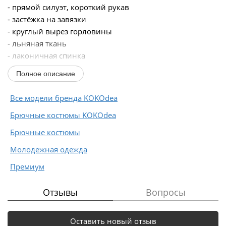
- прямой силуэт, короткий рукав
- застёжка на завязки
- круглый вырез горловины
- льняная ткань
- лаконичная спинка
Брюки:
Полное описание
- прямой силуэт, расширенные к низу, низ
закруглённой формы
Все модели бренда KOKOdea
- пояс на резинке
Брючные костюмы KOKOdea
- льняная ткань
- боковые карманы с наклонным входом
Брючные костюмы
- удобная модель в стиле спорт‑шик...
Молодежная одежда
Премиум
Отзывы
Вопросы
Оставить новый отзыв