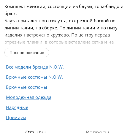
Комплект женский, состоящий из блузы, топа-бандо и
брюк.
Блуза приталенного силуэта, с отрезной баской по
линии талии, на сборке. По линии талии и по низу
изделия настрочено кружево. По центру переда
отрезные планки, в которые вставлена сетка и на
которые настрочены навесные петли, застежка...
Полное описание
Все модели бренда N.O.W.
Брючные костюмы N.O.W.
Брючные костюмы
Молодежная одежда
Нарядные
Премиум
Отзывы
Вопросы