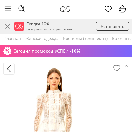
Скидка 10%
Установить
На первый заказ в приложении
Главная
Женская одежда
Костюмы (комплекты)
Брючные
Сегодня промокод УСПЕЙ
-10%