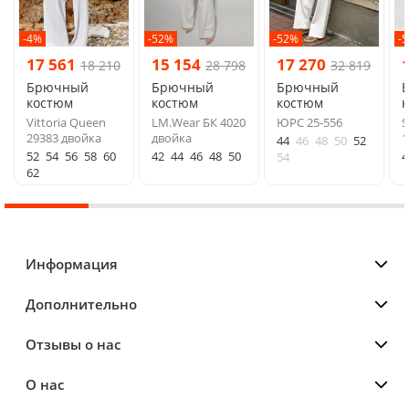
-4%
-52%
-52%
-
17 561
15 154
17 270
18 210
28 798
32 819
Брючный
Брючный
Брючный
костюм
костюм
костюм
Vittoria Queen
LM.Wear БК 4020
ЮРС 25-556
S
29383 двойка
двойка
1
44
46
48
50
52
52
54
56
58
60
42
44
46
48
50
4
54
62
Информация
Дополнительно
Отзывы о нас
О нас