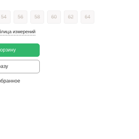
54
56
58
60
62
64
блица измерений
корзину
разу
збранное