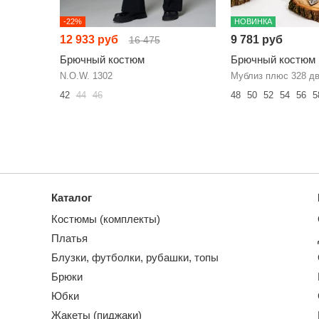
-22%
НОВИНКА
12 933 руб
9 781 руб
16 475
Брючный костюм
Брючный костюм
N.O.W. 1302
Мублиз плюс 328 дв
42
44
46
48
50
52
54
56
5
Каталог
Костюмы (комплекты)
Платья
Блузки, футболки, рубашки, топы
Брюки
Юбки
Жакеты (пиджаки)