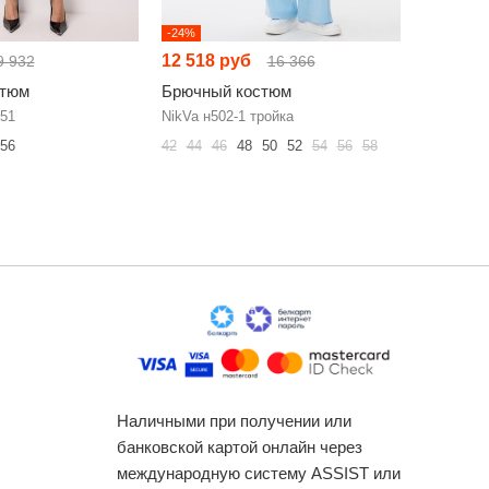
-24%
НОВИНКА
12 518 руб
14 496 
9 932
16 366
стюм
Брючный костюм
Брючный
51
NikVa н502-1 тройка
Diamant 2
56
42
44
46
48
50
52
54
56
58
48
50
52
Наличными при получении или
банковской картой онлайн через
международную систему ASSIST или