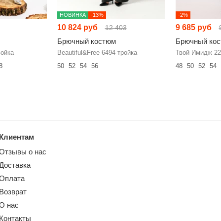
НОВИНКА
-13%
-2%
10 824 руб
9 685 руб
12 403
Брючный костюм
Брючный ко
ойка
Beautiful&Free 6494 тройка
Твой Имидж 22
8
50
52
54
56
48
50
52
54
Клиентам
Отзывы о нас
Доставка
Оплата
Возврат
О нас
Контакты