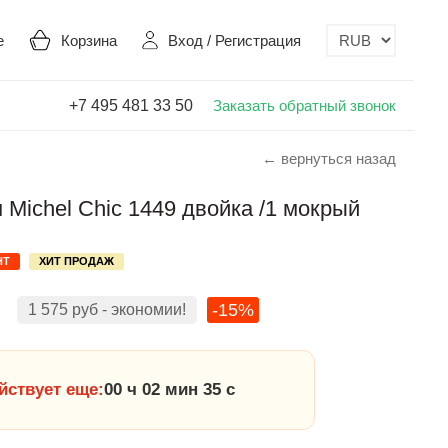
е
Корзина
Вход
/
Регистрация
+7 495 481 33 50
Заказать обратный звонок
← вернуться назад
Michel Chic 1449 двойка /1 мокрый
НТ
ХИТ ПРОДАЖ
-15%
1 575
руб
- экономии!
йствует еще:
00 ч 02 мин 34 с