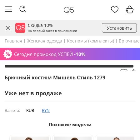
Скидка 10%
Установить
На первый заказ в приложении
Главная
Женская одежда
Костюмы (комплекты)
Брючные
Сегодня промокод УСПЕЙ
-10%
Брючный костюм Мишель Стиль 1279
Уже нет в продаже
Валюта:
RUB
BYN
Похожие модели