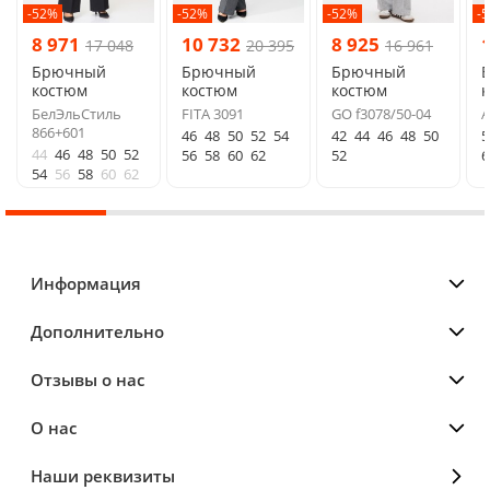
-52%
-52%
-52%
-
8 971
10 732
8 925
17 048
20 395
16 961
Брючный
Брючный
Брючный
костюм
костюм
костюм
БелЭльСтиль
FITA 3091
GO f3078/50-04
A
866+601
46
48
50
52
54
42
44
46
48
50
5
44
46
48
50
52
56
58
60
62
52
6
54
56
58
60
62
Информация
Дополнительно
Отзывы о нас
О нас
Наши реквизиты