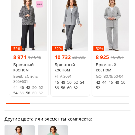
-52%
-52%
-52%
8 971
10 732
8 925
17 048
20 395
16 961
Брючный
Брючный
Брючный
костюм
костюм
костюм
БелЭльСтиль
FITA 3091
GO f3078/50-04
866+601
46
48
50
52
54
42
44
46
48
50
44
46
48
50
52
56
58
60
62
52
54
56
58
60
62
Другие цвета или элементы комплекта: