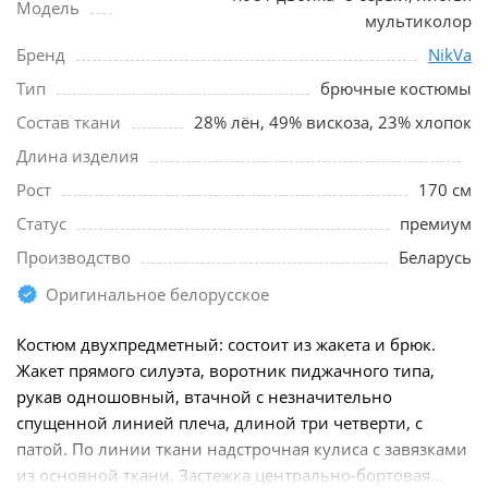
Модель
мультиколор
Бренд
NikVa
Тип
брючные костюмы
Состав ткани
28% лён, 49% вискоза, 23% хлопок
Длина изделия
Рост
170 см
Статус
премиум
Производство
Беларусь
Оригинальное белорусское
Костюм двухпредметный: состоит из жакета и брюк.
Жакет прямого силуэта, воротник пиджачного типа,
рукав одношовный, втачной с незначительно
спущенной линией плеча, длиной три четверти, с
патой. По линии ткани надстрочная кулиса с завязками
из основной ткани. Застежка центрально-бортовая...