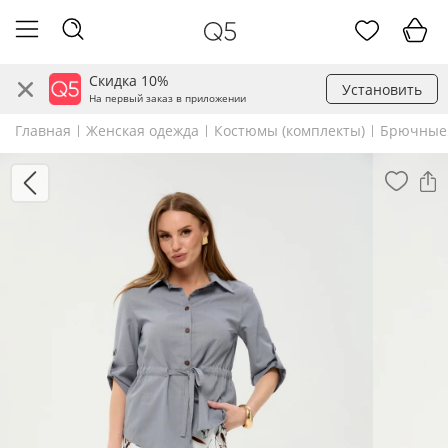
Скидка 10%
Установить
На первый заказ в приложении
Главная
Женская одежда
Костюмы (комплекты)
Брючные