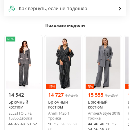
Как вернуть, если не подошло
Похожие модели
NEW
-15%
-5%
-
14 542
14 727
15 555
17 276
16 297
Брючный
Брючный
Брючный
костюм
костюм
костюм
ELLETTO LIFE
Anelli 1426.1
AmberA Style 3018
R
15355 двойка
тройка
тройка
4
44
46
48
50
52
50
52
54
56
58
44
46
48
50
52
5
60
54
56
58
60