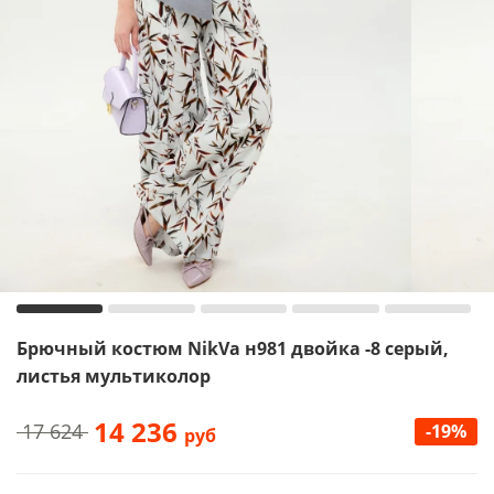
Брючный костюм NikVa н981 двойка -8 серый,
листья мультиколор
14 236
17 624
-19%
руб