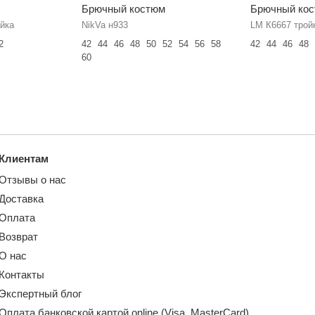
Брючный костюм
Брючный ко
йка
NikVa н933
LM К6667 трой
2
42
44
46
48
50
52
54
56
58
42
44
46
48
60
Клиентам
Отзывы о нас
Доставка
Оплата
Возврат
О нас
Контакты
Экспертный блог
Оплата банковской картой online (Visa, MasterCard)