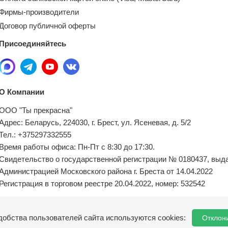
Фирмы-производители
Договор публичной оферты
Присоединяйтесь
О Компании
ООО "Ты прекрасна"
Адрес: Беларусь, 224030, г. Брест, ул. Ясеневая, д. 5/2
Тел.: +375297332555
Время работы офиса: Пн-Пт с 8:30 до 17:30.
Свидетельство о государственной регистрации № 0180437, выд
Администрацией Московского района г. Бреста от 14.04.2022
Регистрация в торговом реестре 20.04.2022, номер: 532542
Местный исполнительный орган по обращениям покупателей:
добства пользователей сайта используются cookies:
Отклон
8(0162) 21-04-75