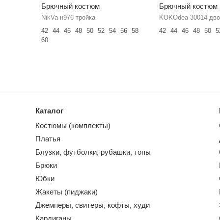
Брючный костюм
Брючный костюм
NikVa н976 тройка
KOKOdea 30014 дво
42
44
46
48
50
52
54
56
58
42
44
46
48
50
5
60
Каталог
Костюмы (комплекты)
Платья
Блузки, футболки, рубашки, топы
Брюки
Юбки
Жакеты (пиджаки)
Джемперы, свитеры, кофты, худи
Кардиганы