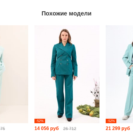
Похожие модели
-52%
-52%
14 056 руб
21 299 руб
675
26 712