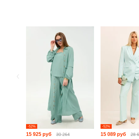
-52%
-52%
15 925 руб
15 089 руб
30 264
28 