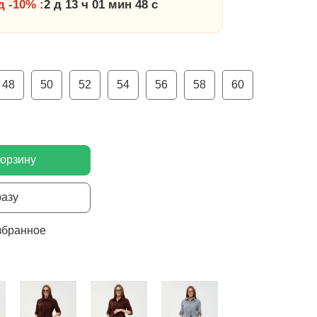
 -10% :
2 д 13 ч 01 мин 48 с
48
50
52
54
56
58
60
корзину
разу
збранное