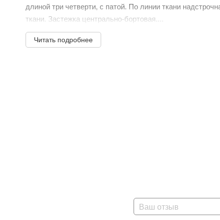
длиной три четверти, с патой. По линии ткани надстрочн
ткани. Застежка центрально-бортовая....
Читать подробнее
Ваш отзыв