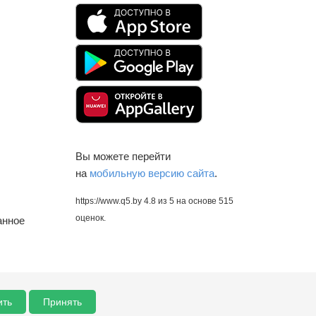
Вы можете перейти
на
мобильную версию сайта
.
https://www.q5.by
4.8
из
5
на основе
515
оценок.
анное
ить
Принять