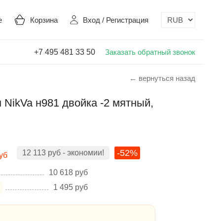
е
Корзина
Вход
/
Регистрация
+7 495 481 33 50
Заказать обратный звонок
← вернуться назад
NikVa н981 двойка -2 мятный,
-52%
12 113
руб
- экономии!
уб
10 618
руб
1 495
руб