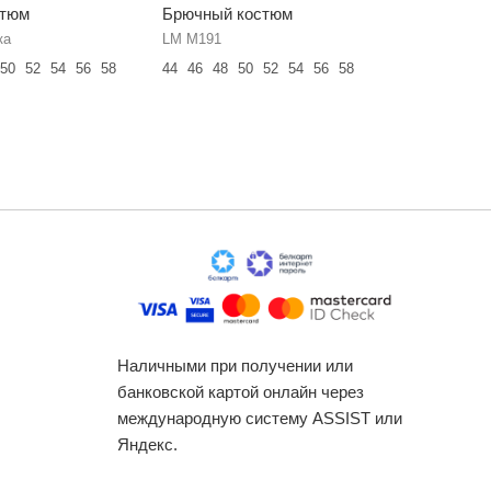
стюм
Брючный костюм
Брючный
ка
LM М191
LM К6667
50
52
54
56
58
44
46
48
50
52
54
56
58
42
44
46
Наличными при получении или
банковской картой онлайн через
международную систему ASSIST или
Яндекс.