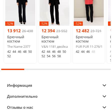
-52%
-52%
-52%
-
13 912
12 394
12 482
26 438
23 552
23 721
Брючный
Брючный
Брючный
костюм
костюм
костюм
The Name 2377
V&N 1181 двойка
PUR PUR 11-276/1
N
д
42
44
46
48
50
42
44
46
48
50
42
44
46
48
4
52
52
54
56
58
5
Информация
Дополнительно
Отзывы о нас