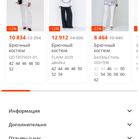
-12%
-12%
-22%
-
10 834
12 912
8 464
12 254
14 606
10 840
Брючный
Брючный
Брючный
костюм
костюм
костюм
GO f3079/01-01
FLAIM 2029
БелЭльСтиль
N
двойка
203+596
42
44
46
48
50
4
42
44
46
48
50
42
44
46
48
50
52
5
52
54
52
54
56
58
60
62
Информация
Дополнительно
Отзывы о нас