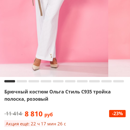
Брючный костюм Ольга Стиль С935 тройка
полоска, розовый
8 810
11 414
-23%
руб
Акция ещё: 22 ч 17 мин 25 с