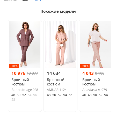
Похожие модели
-18%
-50%
10 976
14 634
4 043
13 377
8 108
Брючный
Брючный
Брючный
костюм
костюм
костюм
Bonna Image 928
AMUAR 1124
Anastasia м-979
48
50
52
54
56
48
50
52
54
56
46
48
50
52
54
58