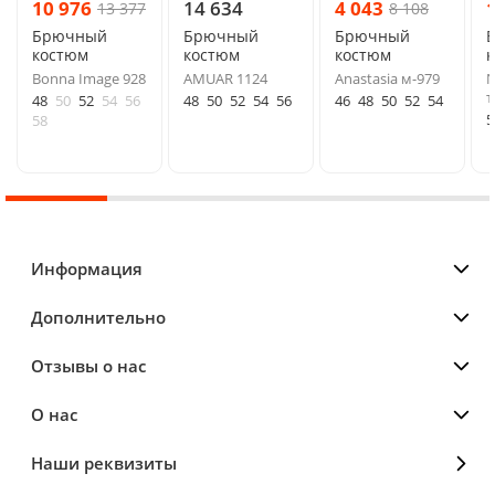
10 976
14 634
4 043
13 377
8 108
Брючный
Брючный
Брючный
костюм
костюм
костюм
Bonna Image 928
AMUAR 1124
Anastasia м-979
N
т
48
50
52
54
56
48
50
52
54
56
46
48
50
52
54
5
58
Информация
Дополнительно
Отзывы о нас
О нас
Наши реквизиты