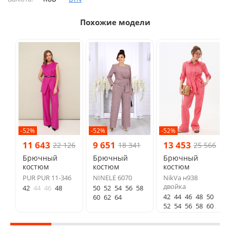
Похожие модели
-52%
-52%
-52%
11 643
9 651
13 453
22 126
18 341
25 566
Брючный
Брючный
Брючный
костюм
костюм
костюм
PUR PUR 11-346
NINELE 6070
NikVa н938
двойка
42
44
46
48
50
52
54
56
58
42
44
46
48
50
60
62
64
52
54
56
58
60