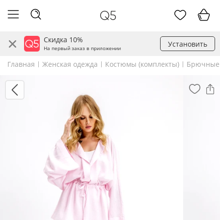
Скидка 10%
Установить
На первый заказ в приложении
Главная
Женская одежда
Костюмы (комплекты)
Брючные