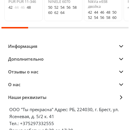
PUR PUR 11-346
NINELE 6070
NikVa н938
F
двойка
42
44
46
48
50
52
54
56
58
4
42
44
46
48
50
60
62
64
52
54
56
58
60
Информация
Дополнительно
Отзывы о нас
О нас
Наши реквизиты
ООО "Ты прекрасна" Адрес: РБ, 224030, г. Брест, ул.
Ясеневая, д. 5/2 к. 41
Тел.: +375297332555