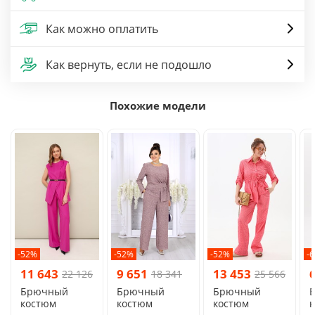
Как можно оплатить
Как вернуть, если не подошло
Похожие модели
-52%
-52%
-52%
-
11 643
9 651
13 453
22 126
18 341
25 566
Брючный
Брючный
Брючный
костюм
костюм
костюм