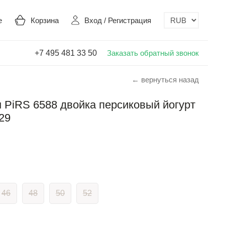
е
Корзина
Вход
/
Регистрация
+7 495 481 33 50
Заказать обратный звонок
← вернуться назад
PiRS 6588 двойка персиковый йогурт
29
46
48
50
52