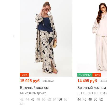
-25%
НОВИНКА
-10%
15 925 руб
14 495 руб
20 862
16 
Брючный костюм
Брючный костюм
NikVa н976 тройка
ELLETTO LIFE 1536
42
44
46
48
50
52
54
56
58
44
46
48
50
52
60