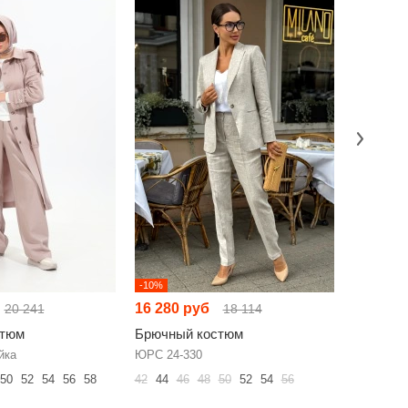
-10%
-25%
16 280 руб
15 925 
20 241
18 114
стюм
Брючный костюм
Брючный
йка
ЮРС 24-330
NikVa н97
50
52
54
56
58
42
44
46
48
50
52
54
56
42
44
46
60