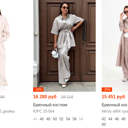
-10%
-25%
16 280 руб
15 451 руб
195
18 114
Брючный костюм
Брючный ко
2 двойка
ЮРС 25-564
NikVa н954 тро
44
46
48
50
52
54
56
58
42
44
46
48
60