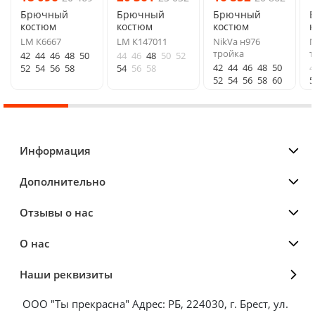
Брючный
Брючный
Брючный
костюм
костюм
костюм
LM К6667
LM К147011
NikVa н976
N
тройка
т
42
44
46
48
50
44
46
48
50
52
42
44
46
48
50
4
52
54
56
58
54
56
58
52
54
56
58
60
5
Информация
Дополнительно
Отзывы о нас
О нас
Наши реквизиты
ООО "Ты прекрасна" Адрес: РБ, 224030, г. Брест, ул.