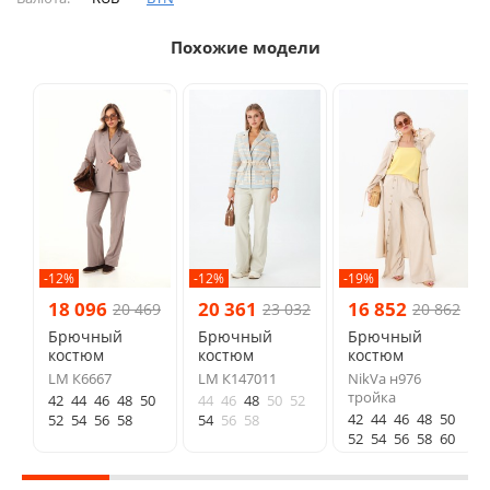
Похожие модели
-12%
-12%
-19%
18 096
20 361
16 852
20 469
23 032
20 862
Брючный
Брючный
Брючный
костюм
костюм
костюм
LM К6667
LM К147011
NikVa н976
тройка
42
44
46
48
50
44
46
48
50
52
42
44
46
48
50
52
54
56
58
54
56
58
52
54
56
58
60