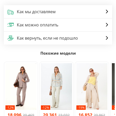
Как мы доставляем
Как можно оплатить
Как вернуть, если не подошло
Похожие модели
-12%
-12%
-19%
-
18 096
20 361
16 852
20 469
23 032
20 862