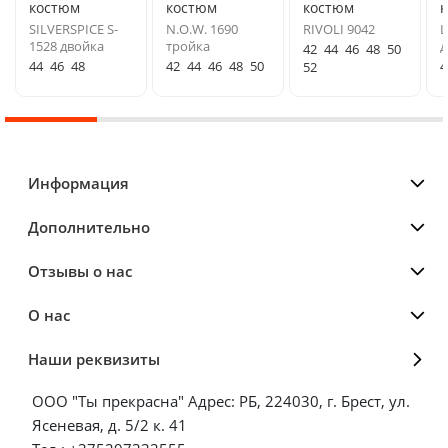
костюм
костюм
костюм
SILVERSPICE S-
N.O.W. 1690
RIVOLI 9042
L
1528 двойка
тройка
д
42
44
46
48
50
44
46
48
42
44
46
48
50
4
52
Информация
Дополнительно
Отзывы о нас
О нас
Наши реквизиты
ООО "Ты прекрасна" Адрес: РБ, 224030, г. Брест, ул.
Ясеневая, д. 5/2 к. 41