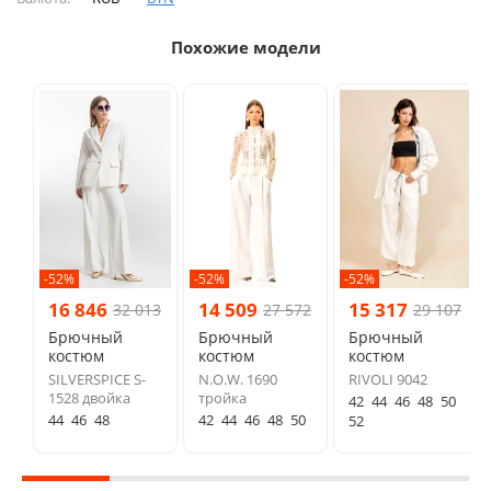
Похожие модели
-52%
-52%
-52%
16 846
14 509
15 317
32 013
27 572
29 107
Брючный
Брючный
Брючный
костюм
костюм
костюм
SILVERSPICE S-
N.O.W. 1690
RIVOLI 9042
1528 двойка
тройка
42
44
46
48
50
44
46
48
42
44
46
48
50
52