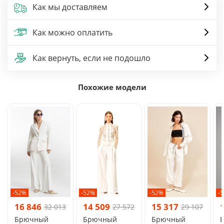
Как мы доставляем
Как можно оплатить
Как вернуть, если не подошло
Похожие модели
-52%
-52%
-52%
-
16 846
14 509
15 317
32 013
27 572
29 107
Брючный
Брючный
Брючный