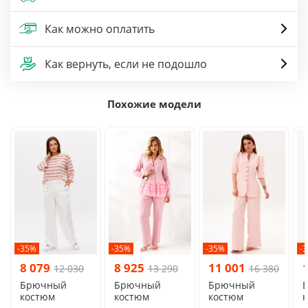
Как можно оплатить
Как вернуть, если не подошло
Похожие модели
-35%
-35%
-35%
-
8 079
8 925
11 001
12 030
13 290
16 380
Брючный
Брючный
Брючный
костюм
костюм
костюм