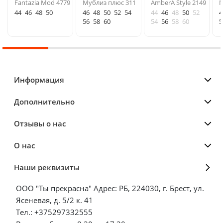
Fantazia Mod 4779
Мублиз плюс 311
AmberA Style 2149
N
44
46
48
50
46
48
50
52
54
44
46
48
50
52
4
56
58
60
54
56
58
60
5
Информация
Дополнительно
Отзывы о нас
О нас
Наши реквизиты
ООО "Ты прекрасна" Адрес: РБ, 224030, г. Брест, ул.
Ясеневая, д. 5/2 к. 41
Тел.: +375297332555