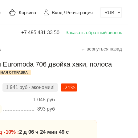
е
Корзина
Вход
/
Регистрация
+7 495 481 33 50
Заказать обратный звонок
а
← вернуться назад
Euromoda 706 двойка хаки, полоса
НАЯ ОТПРАВКА
-21%
1 941
руб
- экономии!
1 048
руб
893
руб
 -10% :
2 д 06 ч 24 мин 48 с