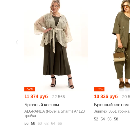
-52%
-52%
11 874 руб
10 836 руб
22 565
20 
Брючный костюм
Брючный костюм
ALGRANDA (Novella Sharm) А4123
Jurimex 3551 тройка
тройка
52
54
56
58
56
58
60
62
64
66