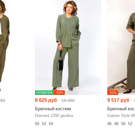
НОВИНКА
-52%
-52%
8 625 руб
9 517 руб
593
16 390
Брючный костюм
Брючный ко
Diamant 2200 двойка
Galean Style 9
50
52
54
46
48
50
52