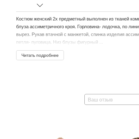
Костюм женский 2х предметный выполнен из тканей комп
блуза ассиметричного кроя. Горловина- лодочка, по ли
вырез. Рукав втачной с манжетой, спинка изделия асси
петля- пуговица. Низ блузы фигурный ...
Читать подробнее
Ваш отзыв