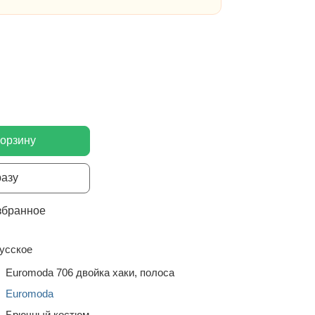
корзину
разу
збранное
усское
Euromoda 706 двойка хаки, полоса
Euromoda
Брючный костюм