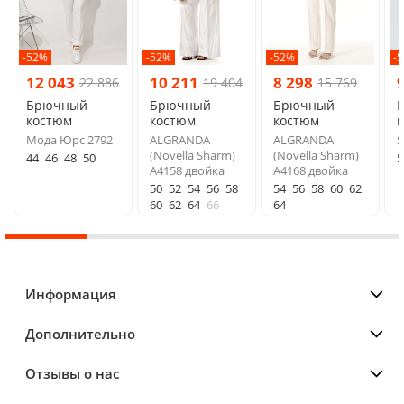
-52%
-52%
-52%
-
12 043
10 211
8 298
22 886
19 404
15 769
Брючный
Брючный
Брючный
костюм
костюм
костюм
Мода Юрс 2792
ALGRANDA
ALGRANDA
S
(Novella Sharm)
(Novella Sharm)
44
46
48
50
5
A4158 двойка
A4168 двойка
50
52
54
56
58
54
56
58
60
62
60
62
64
66
64
Информация
Дополнительно
Отзывы о нас