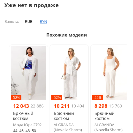
Уже нет в продаже
Валюта:
RUB
BYN
Похожие модели
-52%
-52%
-52%
12 043
10 211
8 298
22 886
19 404
15 769
Брючный
Брючный
Брючный
костюм
костюм
костюм
Мода Юрс 2792
ALGRANDA
ALGRANDA
(Novella Sharm)
(Novella Sharm)
44
46
48
50