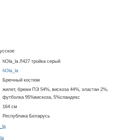
усское
hOla_la Л427 тройка серый
hOla_la
Брючный костюм
жилет, брюки ПЭ 54%, вискоза 44%, эластан 2%,
футболка 95%вискоза, 5%спандекс
164 см
Республика Беларусь
_la
la