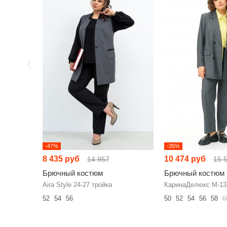
-47%
-35%
8 435 руб
10 474 руб
14 957
15 
Брючный костюм
Брючный костюм
Aira Style 24-27 тройка
КаринаДелюкс М-13
52
54
56
50
52
54
56
58
6