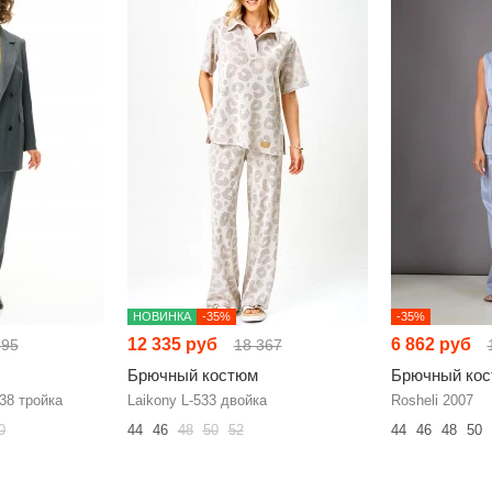
НОВИНКА
-35%
-35%
12 335 руб
6 862 руб
595
18 367
Брючный костюм
Брючный ко
38 тройка
Laikony L-533 двойка
Rosheli 2007
0
44
46
48
50
52
44
46
48
50