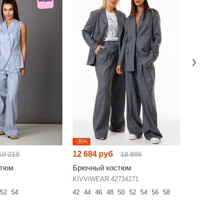
-35%
-35%
12 684 руб
10 238 
10 218
18 886
стюм
Брючный костюм
Брючный
KIVVIWEAR 42734271
Мублиз п
52
54
42
44
46
48
50
52
54
56
58
48
50
52