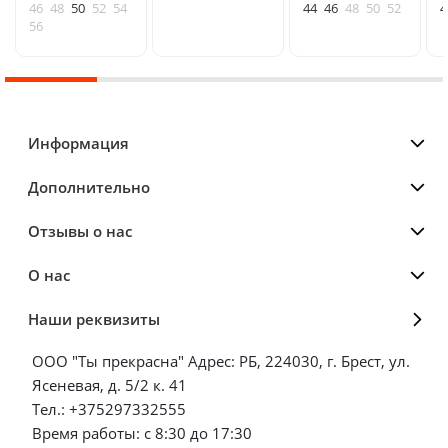
46
48
50
52
54
44
46
48
50
52
4
56
Информация
Дополнительно
Отзывы о нас
О нас
Наши реквизиты
ООО "Ты прекрасна" Адрес: РБ, 224030, г. Брест, ул.
Ясеневая, д. 5/2 к. 41
Тел.: +375297332555
Время работы: с 8:30 до 17:30