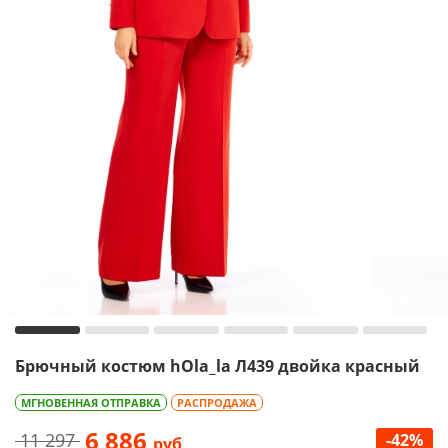
Брючный костюм hOla_la Л439 двойка красный
МГНОВЕННАЯ ОТПРАВКА
РАСПРОДАЖА
6 886
11 297
-42%
руб