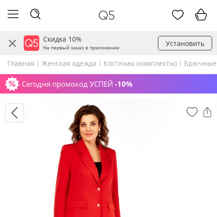
Скидка 10%
Установить
На первый заказ в приложении
Главная
Женская одежда
Костюмы (комплекты)
Брючные
Сегодня промокод УСПЕЙ
-10%