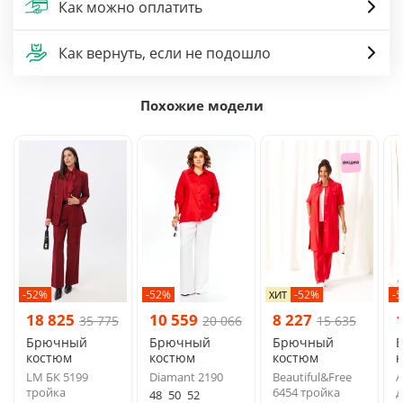
Как можно оплатить
Как вернуть, если не подошло
Похожие модели
-52%
-52%
-52%
-
ХИТ
18 825
10 559
8 227
35 775
20 066
15 635
Брючный
Брючный
Брючный
костюм
костюм
костюм
LM БК 5199
Diamant 2190
Beautiful&Free
A
тройка
6454 тройка
д
48
50
52