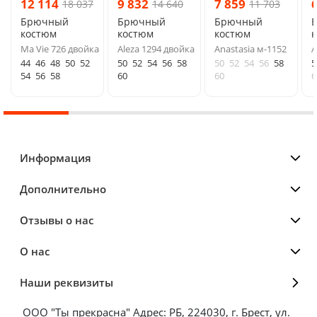
12 114
9 832
7 859
18 037
14 640
11 703
Брючный
Брючный
Брючный
костюм
костюм
костюм
Ma Vie 726 двойка
Aleza 1294 двойка
Anastasia м-1152
A
44
46
48
50
52
50
52
54
56
58
50
52
54
56
58
5
54
56
58
60
60
6
Информация
Дополнительно
Отзывы о нас
О нас
Наши реквизиты
ООО "Ты прекрасна" Адрес: РБ, 224030, г. Брест, ул.