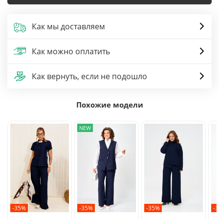
Как мы доставляем
Как можно оплатить
Как вернуть, если не подошло
Похожие модели
NEW
-35%
-35%
-35%
-