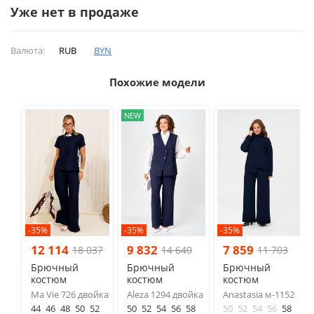
Уже нет в продаже
Валюта:
RUB
BYN
Похожие модели
NEW
-35%
-35%
-35%
12 114
9 832
7 859
18 037
14 640
11 703
Брючный
Брючный
Брючный
костюм
костюм
костюм
Ma Vie 726 двойка
Aleza 1294 двойка
Anastasia м-1152
44
46
48
50
52
50
52
54
56
58
50
52
54
56
58