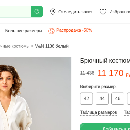
Отследить заказ
Избранно
Распродажа -50%
Большие размеры
чные костюмы
>
V&N 1136 белый
Брючный костюм
11 170
11 436
р
Выберите размер:
42
44
46
Таблица размеров
Та
Добавить в 