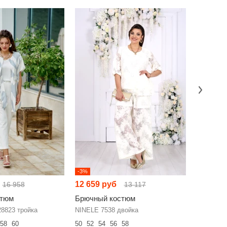
-3%
-2%
12 659 руб
11 214 
16 958
13 117
стюм
Брючный костюм
Брючный
28823 тройка
NINELE 7538 двойка
Fantazia 
58
60
50
52
54
56
58
44
46
48