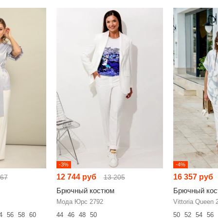
-3%
-4%
12 744 руб
16 357 руб
867
13 205
Брючный костюм
Брючный ко
Мода Юрс 2792
Vittoria Queen 
4
56
58
60
44
46
48
50
50
52
54
56