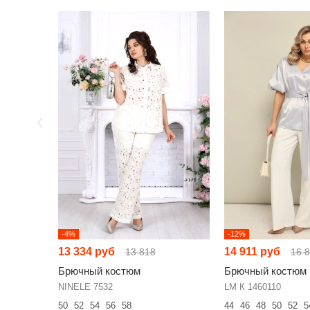
-4%
-12%
13 334 руб
14 911 руб
13 818
16 
Брючный костюм
Брючный костюм
NINELE 7532
LM К 1460110
50
52
54
56
58
44
46
48
50
52
5