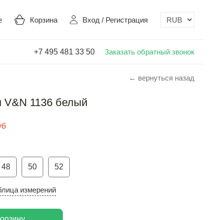
е
Корзина
Вход
/
Регистрация
+7 495 481 33 50
Заказать обратный звонок
← вернуться назад
 V&N 1136 белый
уб
48
50
52
блица измерений
корзину