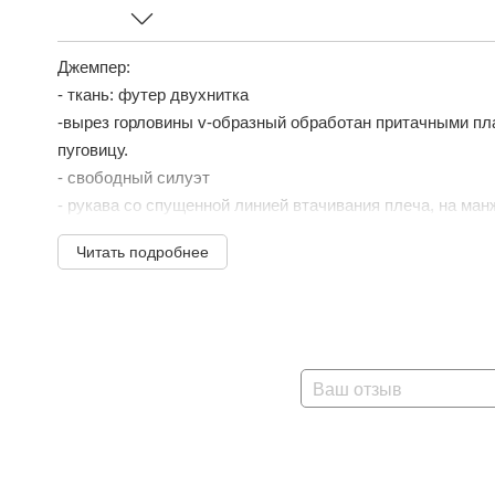
Джемпер:
- ткань: футер двухнитка
-вырез горловины v-образный обработан притачными пл
пуговицу.
- свободный силуэт
- рукава со спущенной линией втачивания плеча, на ман
-низ джемпера обработан на кашкорсе
Читать подробнее
-декоративные украшения.
Брюки:
- ткань: ...
Ваш отзыв