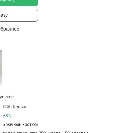
разу
збранное
усское
1136 белый
V&N
Брючный костюм