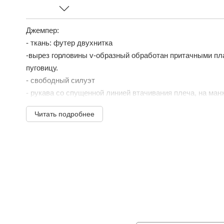
Джемпер:
- ткань: футер двухнитка
-вырез горловины v-образный обработан притачными пл
пуговицу.
- свободный силуэт
- рукава со спущенной линией втачивания плеча, на ман
-низ джемпера обработан на кашкорсе
Читать подробнее
-декоративные украшения.
Брюки:
- ткань: ...