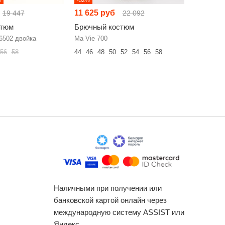
11 625 руб
12 069 
19 447
22 092
стюм
Брючный костюм
Брючный
 6502 двойка
Ma Vie 700
FITA 425 
56
58
44
46
48
50
52
54
56
58
48
50
52
Наличными при получении или
банковской картой онлайн через
международную систему ASSIST или
Яндекс.