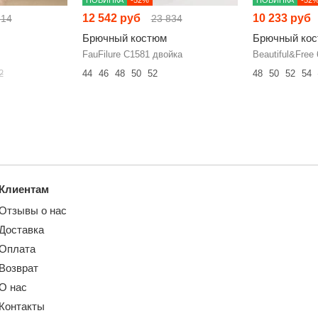
12 542 руб
10 233 руб
214
23 834
Брючный костюм
Брючный ко
FauFilure С1581 двойка
Beautiful&Free
2
44
46
48
50
52
48
50
52
54
Клиентам
Отзывы о нас
Доставка
Оплата
Возврат
О нас
Контакты