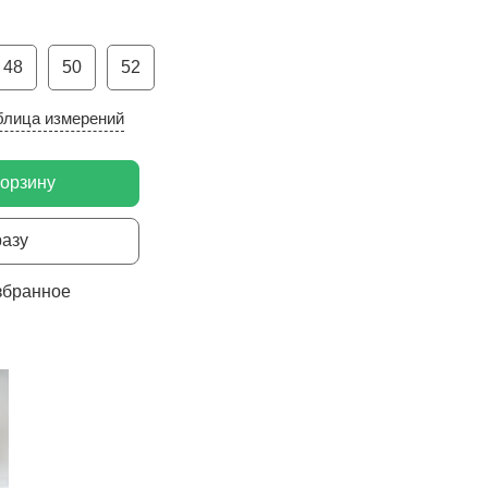
48
50
52
блица измерений
корзину
разу
збранное