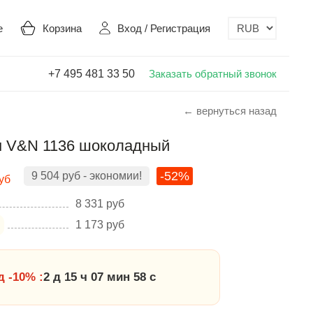
е
Корзина
Вход
/
Регистрация
+7 495 481 33 50
Заказать обратный звонок
← вернуться назад
 V&N 1136 шоколадный
-52%
9 504
руб
- экономии!
уб
8 331
руб
1 173
руб
 -10% :
2 д 15 ч 07 мин 58 с