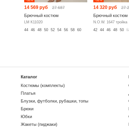
14 569 руб
14 320 руб
27 687
27 
Брючный костюм
Брючный костюм
LM К11020
N.O.W. 1647 тройка
44
46
48
50
52
54
56
58
60
42
44
46
48
50
5
Каталог
Костюмы (комплекты)
Платья
Блузки, футболки, рубашки, топы
Брюки
Юбки
Жакеты (пиджаки)