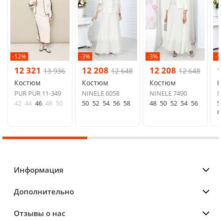
-12%
-3%
-3%
-
12 321
12 208
12 208
13 936
12 648
12 648
Костюм
Костюм
Костюм
PUR PUR 11-349
NINELE 6058
NINELE 7490
N
42
44
46
48
50
50
52
54
56
58
48
50
52
54
56
5
6
Информация
Дополнительно
Отзывы о нас