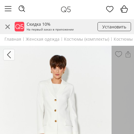
Скидка 10%
Установить
На первый заказ в приложении
Главная
Женская одежда
Костюмы (комплекты)
Костюмы 