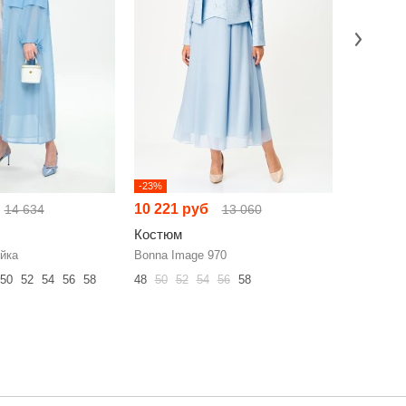
-23%
-13%
10 221 руб
11 283 
14 634
13 060
Костюм
Костюм
йка
Bonna Image 970
SOVA 113
50
52
54
56
58
48
50
52
54
56
58
54
56
58