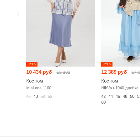
-23%
-29%
10 434 руб
12 389 руб
13 332
17 
Костюм
Костюм
MisLana 1160
NikVa н1040 двойка
46
48
50
52
42
44
46
48
50
5
60