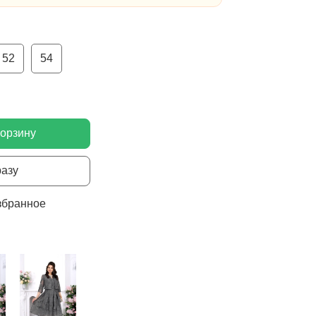
52
54
корзину
разу
збранное