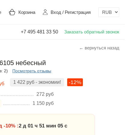
е
Корзина
Вход
/
Регистрация
+7 495 481 33 50
Заказать обратный звонок
← вернуться назад
6105 небесный
: 2)
Посмотреть отзывы
-12%
1 422
руб
- экономии!
уб
272
руб
1 150
руб
 -10% :
2 д 01 ч 51 мин 05 с