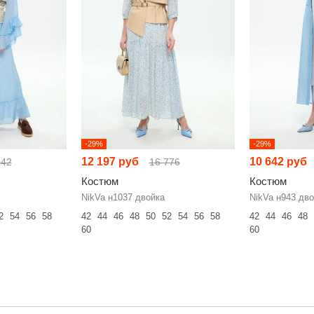
-29%
-29%
12 197 руб
10 642 руб
042
16 776
Костюм
Костюм
NikVa н1037 двойка
NikVa н943 дво
2
54
56
58
42
44
46
48
50
52
54
56
58
42
44
46
48
60
60