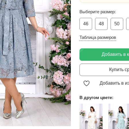
Выберите размер:
46
48
50
Таблица размеров
Добавить в 
Купить с
Добавить в и
В другом цвете: