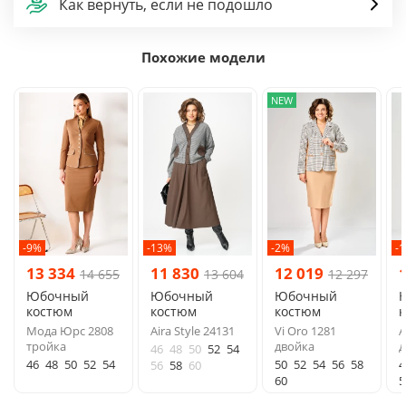
Как вернуть, если не подошло
Похожие модели
NEW
-9%
-13%
-2%
-
13 334
11 830
12 019
14 655
13 604
12 297
Юбочный
Юбочный
Юбочный
костюм
костюм
костюм
Мода Юрс 2808
Aira Style 24131
Vi Oro 1281
A
тройка
двойка
д
46
48
50
52
54
46
48
50
52
54
50
52
54
56
58
4
56
58
60
60
5