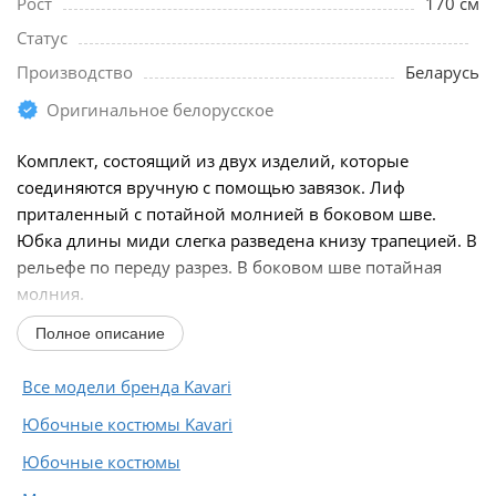
Рост
170 см
Статус
Производство
Беларусь
Оригинальное белорусское
Комплект, состоящий из двух изделий, которые
соединяются вручную с помощью завязок. Лиф
приталенный с потайной молнией в боковом шве.
Юбка длины миди слегка разведена книзу трапецией. В
рельефе по переду разрез. В боковом шве потайная
молния.
Полное описание
Длина переда топа от линии плеча в размерах 42-46...
Все модели бренда Kavari
Юбочные костюмы Kavari
Юбочные костюмы