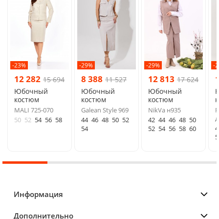
-23%
-29%
-29%
-
12 282
8 388
12 813
15 694
11 527
17 624
Юбочный
Юбочный
Юбочный
костюм
костюм
костюм
MALI 725-070
Galean Style 969
NikVa н935
F
д
50
52
54
56
58
44
46
48
50
52
42
44
46
48
50
4
54
52
54
56
58
60
5
Информация
Дополнительно