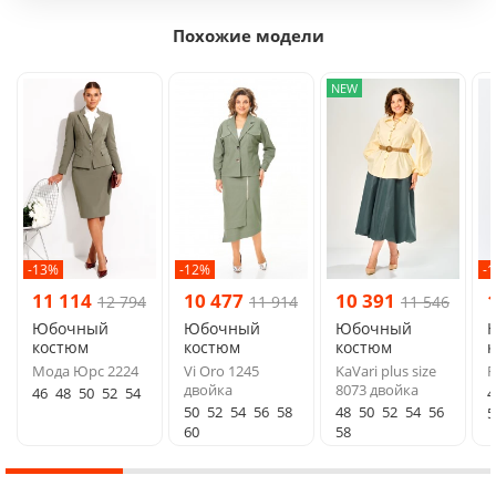
Похожие модели
NEW
-13%
-12%
-
11 114
10 477
10 391
12 794
11 914
11 546
Юбочный
Юбочный
Юбочный
костюм
костюм
костюм
Мода Юрс 2224
Vi Oro 1245
KaVari plus size
F
двойка
8073 двойка
46
48
50
52
54
4
50
52
54
56
58
48
50
52
54
56
5
60
58