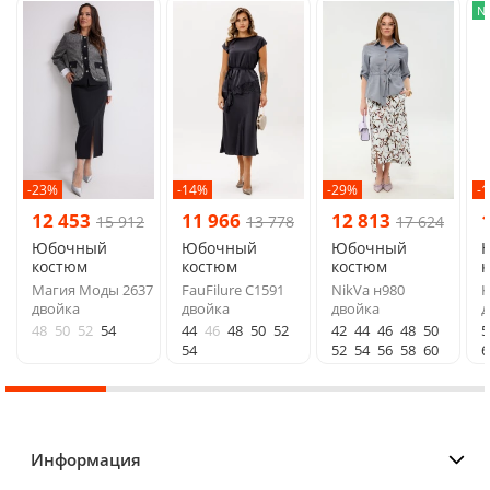
N
-23%
-14%
-29%
-
12 453
11 966
12 813
15 912
13 778
17 624
Юбочный
Юбочный
Юбочный
костюм
костюм
костюм
Магия Моды 2637
FauFilure С1591
NikVa н980
K
двойка
двойка
двойка
д
48
50
52
54
44
46
48
50
52
42
44
46
48
50
5
54
52
54
56
58
60
6
Информация