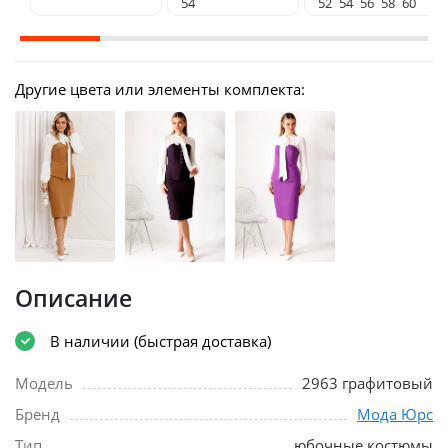
54
52
54
56
58
60
Другие цвета или элементы комплекта:
Описание
В наличии (быстрая доставка)
Модель
2963 графитовый
Бренд
Мода Юрс
Тип
юбочные костюмы