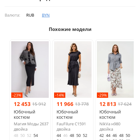
Валюта:
RUB
BYN
Похожие модели
-23%
-14%
-29%
12 453
11 966
12 813
15 912
13 778
17 624
Юбочный
Юбочный
Юбочный
костюм
костюм
костюм
Магия Моды 2637
FauFilure С1591
NikVa н980
двойка
двойка
двойка
48
50
52
54
44
46
48
50
52
42
44
46
48
50