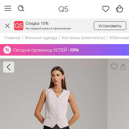
Скидка 10%
Установить
На первый заказ в приложении
Главная
Женская одежда
Костюмы (комплекты)
Юбочные
Сегодня промокод УСПЕЙ
-10%