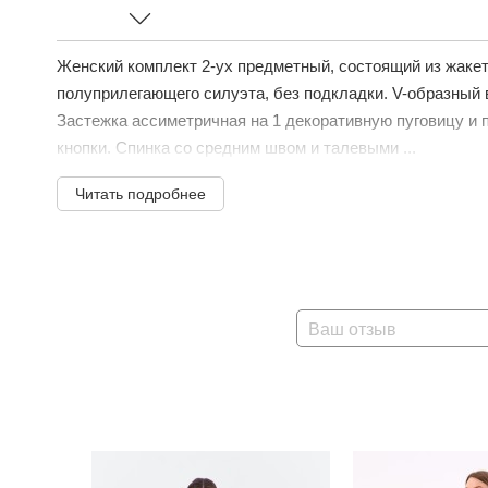
Женский комплект 2-ух предметный, состоящий из жаке
полуприлегающего силуэта, без подкладки. V-образный 
Застежка ассиметричная на 1 декоративную пуговицу и
кнопки. Спинка со средним швом и талевыми ...
Читать подробнее
Ваш отзыв