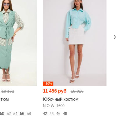
-30%
-23%
11 456 руб
9 450 р
18 152
15 816
стюм
Юбочный костюм
Юбочны
N.O.W. 1600
MisLana 1
50
52
54
56
58
42
44
46
48
48
50
52