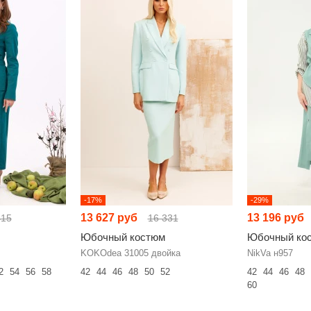
-17%
-29%
13 627 руб
13 196 руб
415
16 331
Юбочный костюм
Юбочный ко
KOKOdea 31005 двойка
NikVa н957
2
54
56
58
42
44
46
48
50
52
42
44
46
48
60