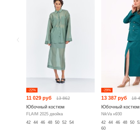
-22%
-29%
11 029 руб
13 387 руб
13 862
18 
Юбочный костюм
Юбочный костюм
FLAIM 2025 двойка
NikVa н930
42
44
46
48
50
52
54
42
44
46
48
50
5
60