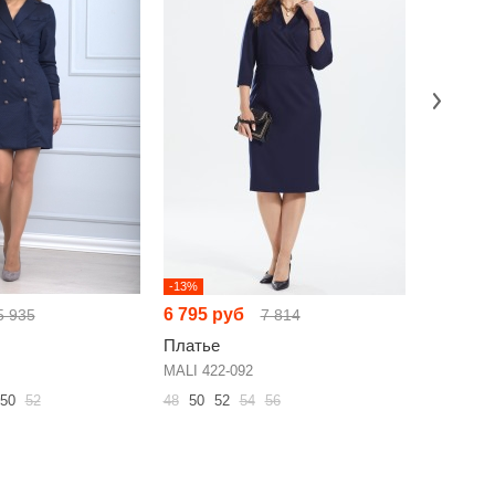
-13%
-26%
6 795 руб
4 033 р
5 935
7 814
Платье
Платье
MALI 422-092
Anelli 547
50
52
48
50
52
54
56
44
46
48