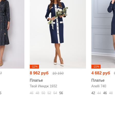
-12%
-21%
8 962 руб
4 682 руб
07
10 150
Платье
Платье
Твой Имидж 1932
Anelli 740
6
46
48
50
52
54
56
42
44
46
48