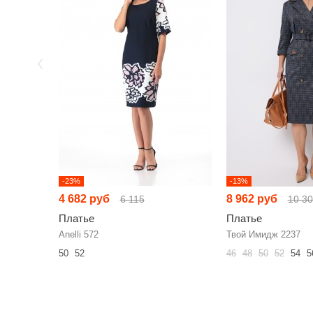
-23%
-13%
4 682 руб
8 962 руб
6 115
10 3
Платье
Платье
Anelli 572
Твой Имидж 2237
50
52
46
48
50
52
54
5