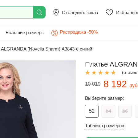
Отследить заказ
Избранно
Распродажа -50%
Большие размеры
ALGRANDA (Novella Sharm) А3843-с синий
Платье ALGRANDA
(отзывов
8 192
10 019
руб
Выберите размер:
52
54
56
Таблица размеров