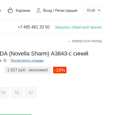
е
Корзина
Вход
/
Регистрация
+7 495 481 33 50
Заказать обратный звонок
← вернуться назад
 (Novella Sharm) А3843-с синий
: 2)
Посмотреть отзывы
-18%
1 827
руб
- экономии!
58
60
62