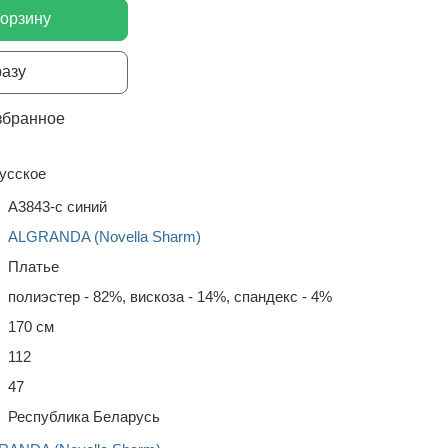
корзину
разу
збранное
усское
А3843-с синий
ALGRANDA (Novella Sharm)
Платье
полиэстер - 82%, вискоза - 14%, спандекс - 4%
170 см
112
47
Республика Беларусь