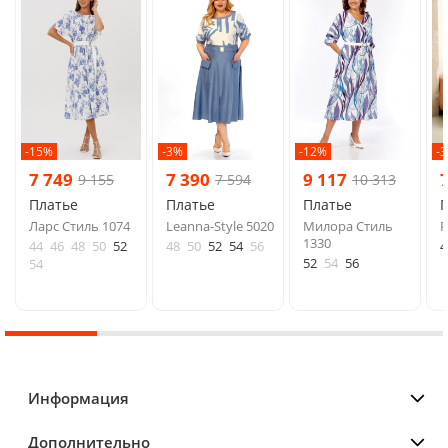
-15%
-3%
-12%
-
7 749
7 390
9 117
9 155
7 594
10 313
Платье
Платье
Платье
Ларс Стиль 1074
Leanna-Style 5020
Милора Стиль
P
1330
44
46
48
50
52
48
50
52
54
56
4
52
54
56
54
Информация
Дополнительно