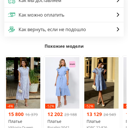
Как мы доставляем
Как можно оплатить
Как вернуть, если не подошло
Похожие модели
-4%
-52%
-52%
-
15 800
12 202
13 129
16 379
23 188
24 949
Платье
Платье
Платье
Vittoria Queen
Bazalini 5042
ЮРС 22-826
B