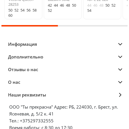
28253
42
44
46
48
50
44
46
48
50
52
4
50
52
54
56
58
52
54
60
Информация
Дополнительно
Отзывы о нас
О нас
Наши реквизиты
ООО "Ты прекрасна" Адрес: РБ, 224030, г. Брест, ул.
Ясеневая, д. 5/2 к. 41
Тел.: +375297332555
Время работы: с 8:30 до 17:30