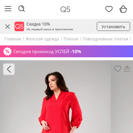
Скидка 10%
Установить
На первый заказ в приложении
Главная
Женская одежда
Платья
Повседневные платья
Сегодня промокод УСПЕЙ
-10%