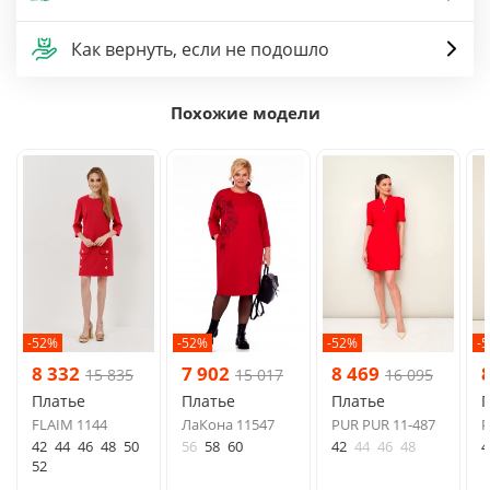
Как вернуть, если не подошло
Похожие модели
-52%
-52%
-52%
-
8 332
7 902
8 469
15 835
15 017
16 095
Платье
Платье
Платье
FLAIM 1144
ЛаКона 11547
PUR PUR 11-487
P
42
44
46
48
50
56
58
60
42
44
46
48
4
52