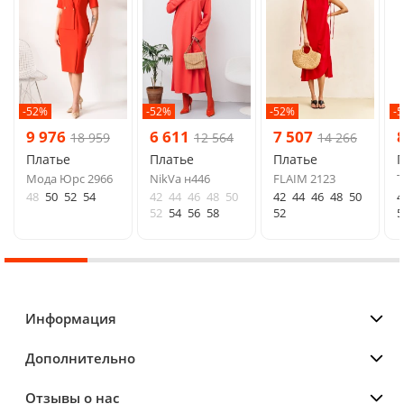
-52%
-52%
-52%
-
9 976
6 611
7 507
18 959
12 564
14 266
Платье
Платье
Платье
Мода Юрс 2966
NikVa н446
FLAIM 2123
Т
48
50
52
54
42
44
46
48
50
42
44
46
48
50
4
52
54
56
58
52
5
Информация
Дополнительно
Отзывы о нас