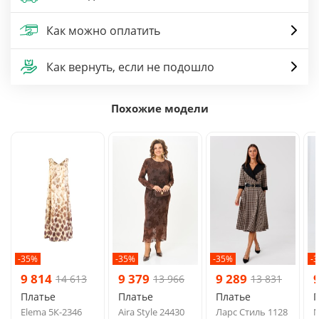
Как можно оплатить
Как вернуть, если не подошло
Похожие модели
-35%
-35%
-35%
-
9 814
9 379
9 289
14 613
13 966
13 831
Платье
Платье
Платье
Elema 5К-2346
Aira Style 24430
Ларс Стиль 1128
N