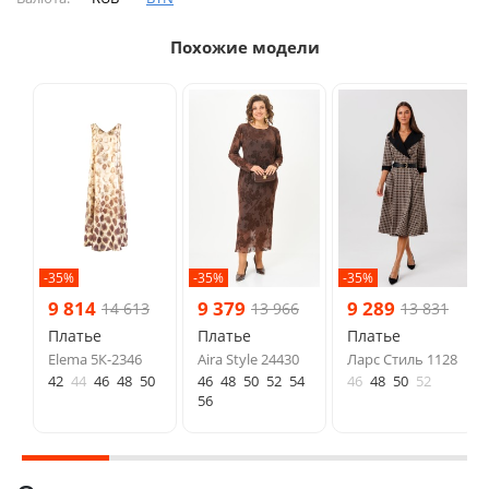
Похожие модели
-35%
-35%
-35%
9 814
9 379
9 289
14 613
13 966
13 831
Платье
Платье
Платье
Elema 5К-2346
Aira Style 24430
Ларс Стиль 1128
42
44
46
48
50
46
48
50
52
54
46
48
50
52
56