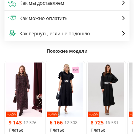
Как мы доставляем
Как можно оплатить
Как вернуть, если не подошло
Похожие модели
-52%
-54%
-52%
-
9 143
6 166
8 725
17 376
12 308
16 581
Платье
Платье
Платье