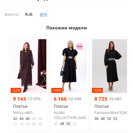
Валюта:
RUB
BYN
Похожие модели
-52%
-54%
-52%
9 143
6 166
8 725
17 376
12 308
16 581
Платье
Платье
Платье
NikVa н801
ALANI
Fantazia Mod 5299
COLLECTION 2445
42
44
46
48
50
46
48
50
52
46
48
50
52
52
54
56
58
60