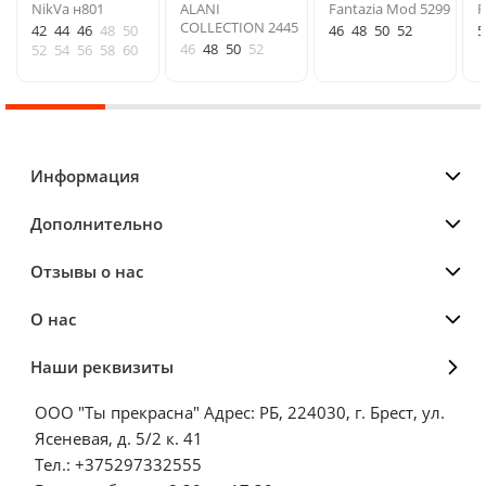
NikVa н801
ALANI
Fantazia Mod 5299
F
COLLECTION 2445
42
44
46
48
50
46
48
50
52
5
46
48
50
52
52
54
56
58
60
Информация
Дополнительно
Отзывы о нас
О нас
Наши реквизиты
ООО "Ты прекрасна" Адрес: РБ, 224030, г. Брест, ул.
Ясеневая, д. 5/2 к. 41
Тел.: +375297332555