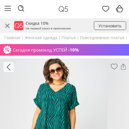
Скидка 10%
Установить
На первый заказ в приложении
Главная
Женская одежда
Платья
Повседневные платья
Сегодня промокод УСПЕЙ
-10%