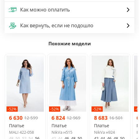
Как можно оплатить
Как вернуть, если не подошло
Похожие модели
-52%
-52%
-52%
-
6 630
6 824
8 683
12 599
12 969
16 501
Платье
Платье
Платье
MALI 422-058
NikVa н515
NikVa н924
B
48
50
52
54
56
42
44
46
48
50
42
44
46
48
50
4