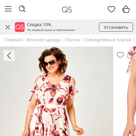
Скидка 10%
Установить
На первый заказ в приложении
Главная
Женская одежда
Платья
Повседневные платья