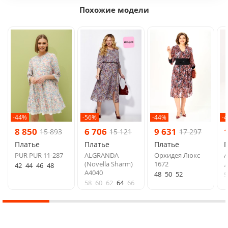
Похожие модели
-44%
-56%
-44%
-
8 850
6 706
9 631
15 893
15 121
17 297
Платье
Платье
Платье
PUR PUR 11-287
ALGRANDA
Орхидея Люкс
A
(Novella Sharm)
1672
42
44
46
48
4
A4040
48
50
52
5
58
60
62
64
66