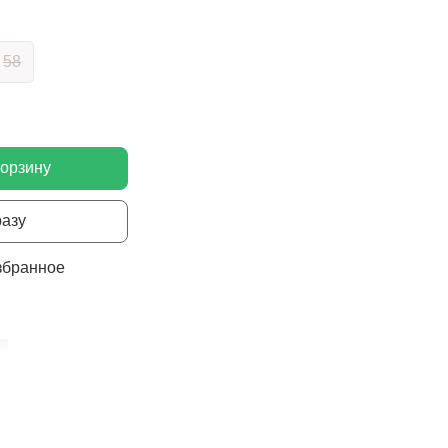
58
корзину
разу
збранное