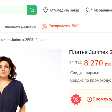
Отследить заказ
Избранно
Распродажа -50%
Большие размеры
атья
>
Jurimex 3509 -2 синее
Платье Jurimex 3
8 270
12 314
руб
Скидка фирмы:
Скидка по промокоду:
Промокод