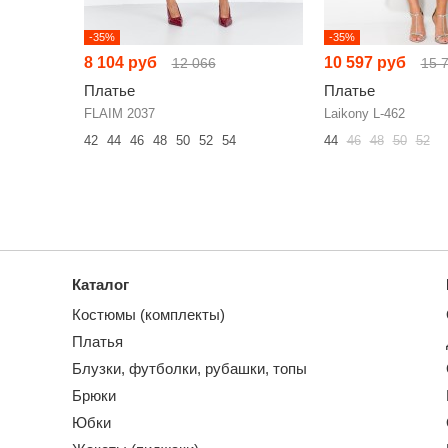
-35%
-35%
8 104 руб
10 597 руб
12 066
15 
Платье
Платье
FLAIM 2037
Laikony L-462
42
44
46
48
50
52
54
44
46
48
50
52
Каталог
Костюмы (комплекты)
Платья
Блузки, футболки, рубашки, топы
Брюки
Юбки