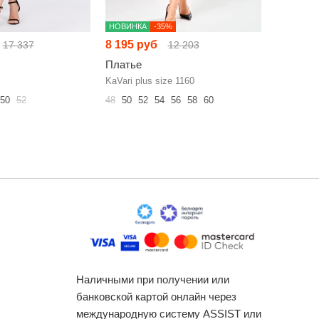
НОВИНКА
-35%
-35%
8 195 руб
8 017 р
17 337
12 203
Платье
Платье
KaVari plus size 1160
Diamant 2
50
52
48
50
52
54
56
58
60
50
52
54
Наличными при получении или
банковской картой онлайн через
международную систему ASSIST или