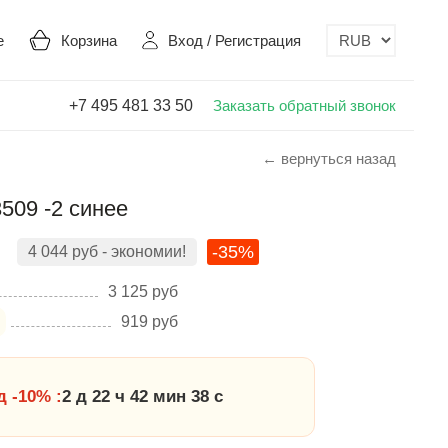
е
Корзина
Вход
/
Регистрация
+7 495 481 33 50
Заказать обратный звонок
← вернуться назад
509 -2 синее
-35%
4 044
руб
- экономии!
3 125
руб
919
руб
 -10% :
2 д 22 ч 42 мин 38 с