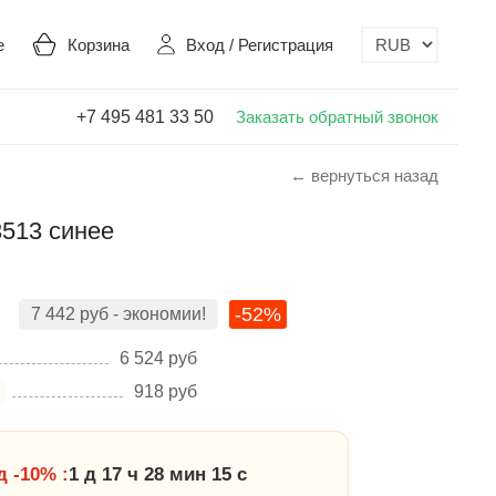
е
Корзина
Вход
/
Регистрация
+7 495 481 33 50
Заказать обратный звонок
← вернуться назад
3513 синее
-52%
7 442
руб
- экономии!
6 524
руб
918
руб
 -10% :
1 д 17 ч 28 мин 14 с