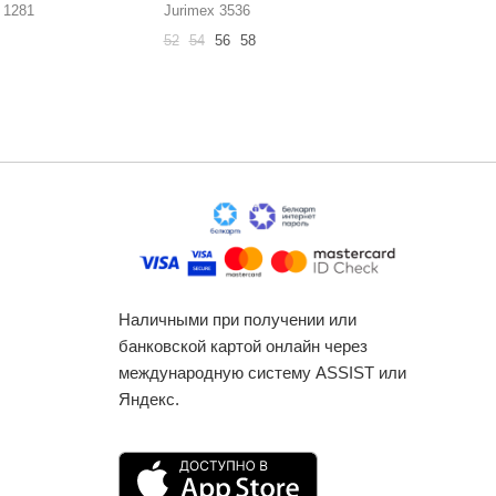
 1281
Jurimex 3536
Jurimex 3
52
54
56
58
50
52
54
Наличными при получении или
банковской картой онлайн через
международную систему ASSIST или
Яндекс.