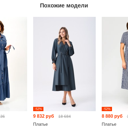
Похожие модели
-52%
-52%
9 832 руб
8 880 руб
936
18 684
Платье
Платье