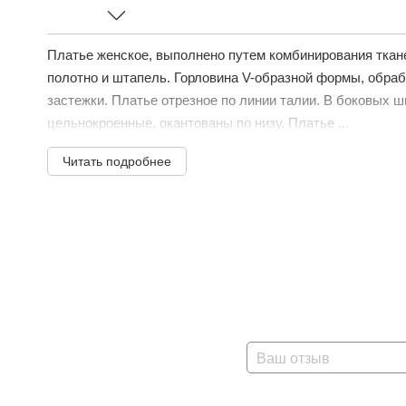
Платье женское, выполнено путем комбинирования ткане
полотно и штапель. Горловина V-образной формы, обраб
застежки. Платье отрезное по линии талии. В боковых 
цельнокроенные, окантованы по низу. Платье ...
Читать подробнее
Ваш отзыв