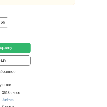
66
корзину
разу
збранное
усское
3513 синее
Jurimex
Платье