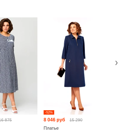
-52%
-52%
8 046 руб
8 262 р
16 875
15 290
Платье
Платье