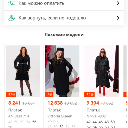
Как можно оплатить
Как вернуть, если не подошло
Похожие модели
-52%
-3%
-52%
-
8 241
12 638
9 394
15 661
13 092
17 852
Платье
Платье
Платье
ANIDEN 714
Vittoria Queen
NikVa н802
F
26863
48
50
52
54
56
42
44
46
48
50
4
48
50
52
54
56
58
52
54
56
58
60