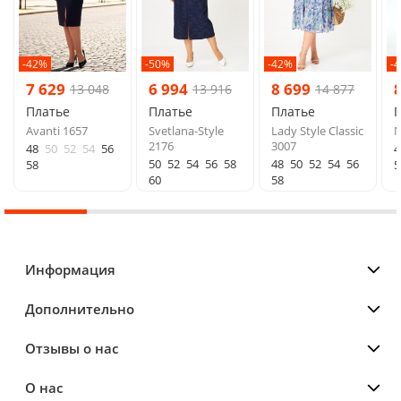
-42%
-50%
-42%
-
7 629
6 994
8 699
13 048
13 916
14 877
Платье
Платье
Платье
Avanti 1657
Svetlana-Style
Lady Style Classic
N
2176
3007
48
50
52
54
56
4
50
52
54
56
58
48
50
52
54
56
58
5
60
58
Информация
Дополнительно
Отзывы о нас
О нас