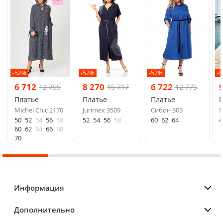
-52%
-52%
-52%
-
6 712
8 270
6 722
12 755
15 717
12 775
Платье
Платье
Платье
Michel Chic 2170
Jurimex 3509
Сибон 303
М
50
52
54
56
58
52
54
56
58
60
62
64
4
60
62
64
66
68
70
Информация
Дополнительно