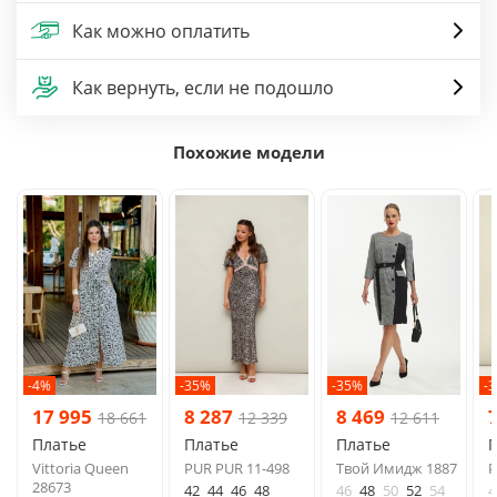
Как можно оплатить
Как вернуть, если не подошло
Похожие модели
-4%
-35%
-35%
-
17 995
8 287
8 469
18 661
12 339
12 611
Платье
Платье
Платье
Vittoria Queen
PUR PUR 11-498
Твой Имидж 1887
P
28673
42
44
46
48
46
48
50
52
54
4