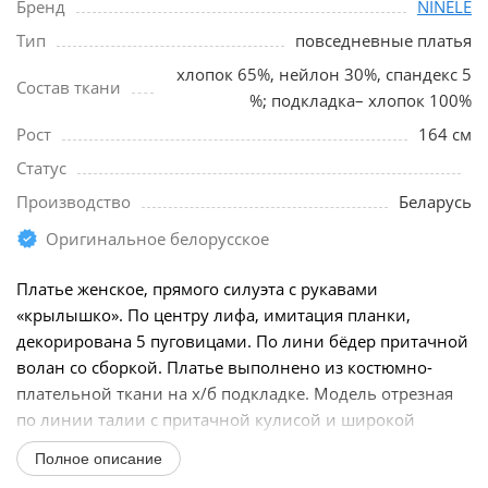
Бренд
NINELE
Тип
повседневные платья
хлопок 65%, нейлон 30%, спандекс 5
Состав ткани
%; подкладка– хлопок 100%
Рост
164 см
Статус
Производство
Беларусь
Оригинальное белорусское
Платье женское, прямого силуэта с рукавами
«крылышко». По центру лифа, имитация планки,
декорирована 5 пуговицами. По лини бёдер притачной
волан со сборкой. Платье выполнено из костюмно-
плательной ткани на х/б подкладке. Модель отрезная
по линии талии с притачной кулисой и широкой
эластичной...
Полное описание