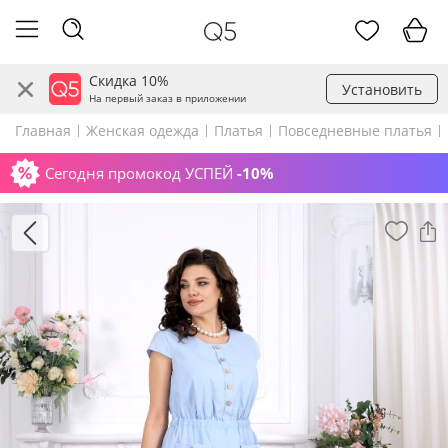
Скидка 10%
Установить
На первый заказ в приложении
Главная
Женская одежда
Платья
Повседневные платья
Сегодня промокод УСПЕЙ
-10%