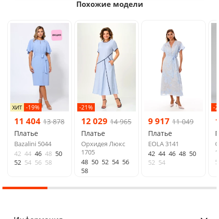
Похожие модели
-19%
-21%
-
ХИТ
11 404
12 029
9 917
13 878
14 965
11 049
Платье
Платье
Платье
Bazalini 5044
Орхидея Люкс
EOLA 3141
О
1705
1
42
44
46
48
50
42
44
46
48
50
48
50
52
54
56
5
52
54
56
58
52
54
58