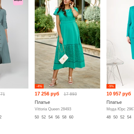
-4%
-9%
17 256 руб
10 957 руб
671
17 893
Платье
Платье
Vittoria Queen 28493
Мода Юрс 296
2
50
52
54
56
58
60
48
50
52
54