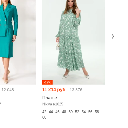
-19%
-9%
11 214 руб
11 705 
12 048
13 876
Платье
Платье
7
NikVa н1025
N.O.W. 1
42
44
46
48
50
52
54
56
58
42
44
46
60