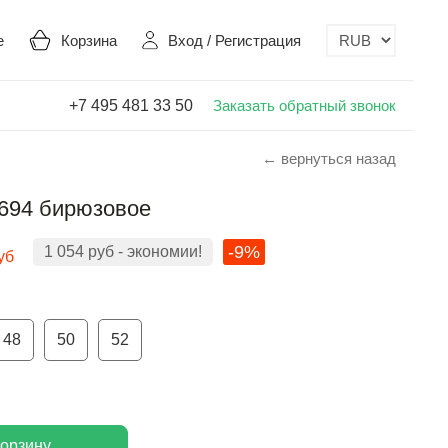
е
Корзина
Вход
/
Регистрация
+7 495 481 33 50
Заказать обратный звонок
← вернуться назад
1694 бирюзовое
-9%
1 054
руб
- экономии!
уб
48
50
52
корзину