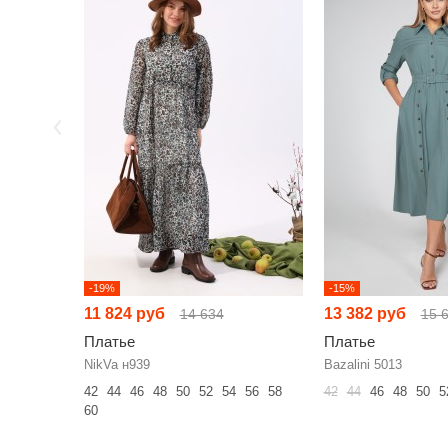
-19%
-15%
11 824 руб
13 382 руб
14 634
15 
Платье
Платье
NikVa н939
Bazalini 5013
42
44
46
48
50
52
54
56
58
42
44
46
48
50
5
60