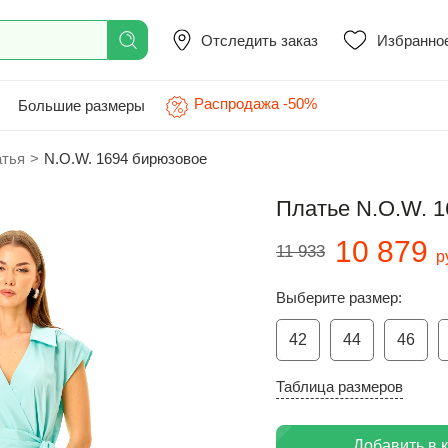
Отследить заказ
Избранно
Распродажа -50%
Большие размеры
атья
>
N.O.W. 1694 бирюзовое
Платье N.O.W. 
10 879
11 933
р
Выберите размер:
42
44
46
Таблица размеров
Добавить в 