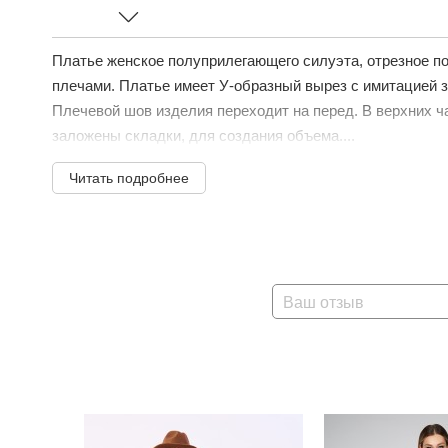
Платье женское полуприлегающего силуэта, отрезное п
плечами. Платье имеет У-образный вырез с имитацией з
Плечевой шов изделия переходит на перед. В верхних ча
заложены складки, для создания объема....
Читать подробнее
Ваш отзыв