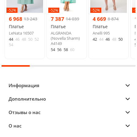
-52%
-52%
-52%
-
6 968
7 387
4 669
13 243
14 039
8 874
Платье
Платье
Платье
LeNata 16507
ALGRANDA
Anelli 995
N
(Novella Sharm)
44
46
48
50
52
42
44
46
48
50
4
A4149
54
5
54
56
58
60
Информация
Дополнительно
Отзывы о нас
О нас