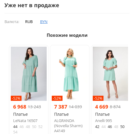
Уже нет в продаже
Валюта:
RUB
BYN
Похожие модели
-52%
-52%
-52%
6 968
7 387
4 669
13 243
14 039
8 874
Платье
Платье
Платье
LeNata 16507
ALGRANDA
Anelli 995
(Novella Sharm)
44
46
48
50
52
42
44
46
48
50
A4149
54