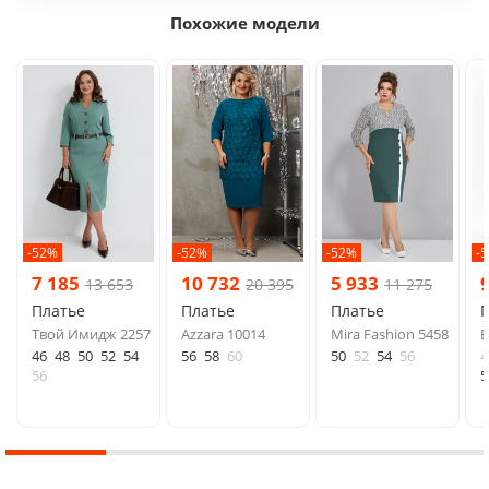
Похожие модели
-52%
-52%
-52%
-
7 185
10 732
5 933
13 653
20 395
11 275
Платье
Платье
Платье
Твой Имидж 2257
Azzara 10014
Mira Fashion 5458
E
46
48
50
52
54
56
58
60
50
52
54
56
4
56
5