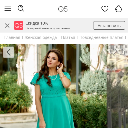
Скидка 10%
Установить
На первый заказ в приложении
Главная
Женская одежда
Платья
Повседневные платья